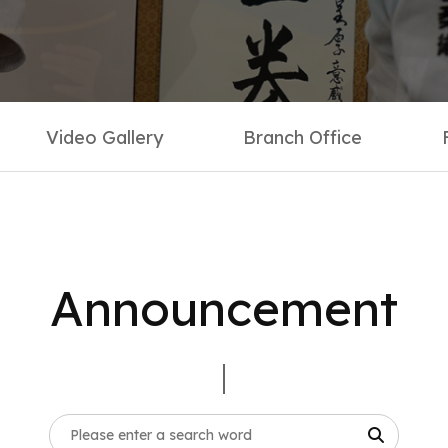
Co
Anno
Imag
Video Gallery
Branch Office
Video
Branc
FAQ
Q&A
Announcement
Instr