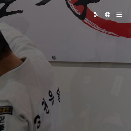
troduction of Gongkwon
sul
out Kang Jun Master
t your certificate Form The
sociation
ucation