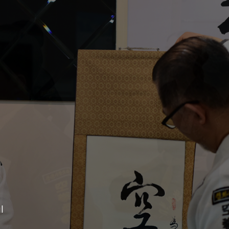
In
Yu
Ab
Ge
As
Ed
l