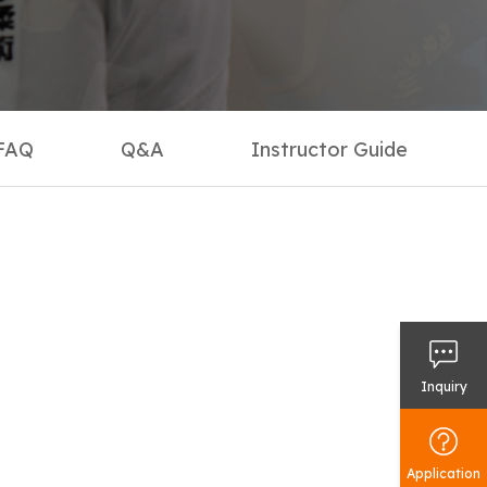
mmunity
uncement
e Gallery
FAQ
Q&A
Instructor Guide
 Gallery
h Office
uctor Guide
Inquiry
Application